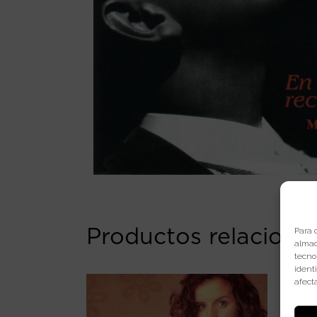
Productos relaciona
Para 
almac
tecno
ident
afect